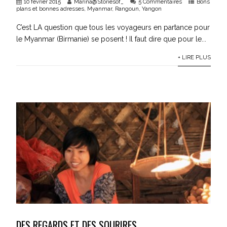
10 février 2015
Marina@Storiesof_
5 Commentaires
Bons
plans et bonnes adresses
,
Myanmar
,
Rangoun
,
Yangon
C’est LA question que tous les voyageurs en partance pour
le Myanmar (Birmanie) se posent ! Il faut dire que pour le...
+ LIRE PLUS
DES REGARDS ET DES SOURIRES