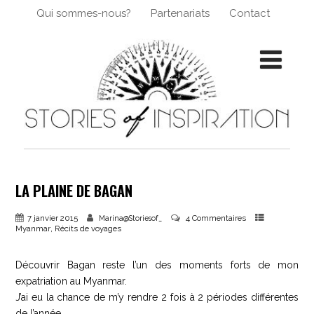
Qui sommes-nous?
Partenariats
Contact
LA PLAINE DE BAGAN
7 janvier 2015
4 Commentaires
Marina@Storiesof_
,
Myanmar
Récits de voyages
Découvrir Bagan reste l’un des moments forts de mon
expatriation au Myanmar.
J’ai eu la chance de m’y rendre 2 fois à 2 périodes différentes
de l’année.