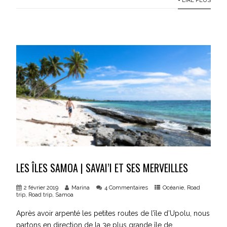
LES ÎLES SAMOA | SAVAI’I ET SES MERVEILLES
2 février 2019
Marina
4 Commentaires
Océanie
,
Road
trip
,
Road trip
,
Samoa
Après avoir arpenté les petites routes de l’île d’Upolu, nous
partons en direction de la 3e plus grande île de