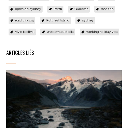
dans
une
opéra de sydney
Perth
Quokkas
road trip
nouvelle
fenêtre)
road trip 4x4
Rottnest Island
sydney
vivid festival
western australia
working holiday visa
ARTICLES LIÉS