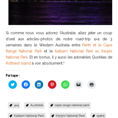
Si comme nous vous adorez l’Australie, allez jeter un coup
d’oeil aux articles-photos de notre road-trip 4×4 de 3
semaines dans le Western Australia entre
Perth et le Cape
Range National Park
et le
Kalbarri National Park au Karijini
National Park
. Et en bonus, il y aussi les adorables Quokkas de
Rottnest Island
à voir absolument !
Partager :
Cliquez
Cliquez
Cliquez
Cliquez
Cliquez
Cliquer
Cliquer
pour
pour
pour
pour
pour
pour
pour
partager
partager
partager
partager
partager
envoyer
imprimer(ouvr
sur
sur
sur
sur
sur
un
dans
Twitter(ouvre
Facebook(ouvre
LinkedIn(ouvre
Pinterest(ouvre
WhatsApp(ouvre
lien
une
dans
dans
dans
dans
dans
par
nouvelle
une
une
une
une
une
e-
fenêtre)
4x4
Australie
cape range national park
nouvelle
nouvelle
nouvelle
nouvelle
nouvelle
mail
fenêtre)
fenêtre)
fenêtre)
fenêtre)
fenêtre)
à
un
Kalbarri National Park
Karijini National Park
opéra
ami(ouvre