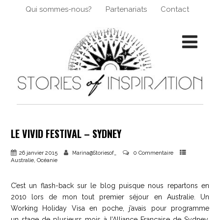
Qui sommes-nous?
Partenariats
Contact
LE VIVID FESTIVAL – SYDNEY
26 janvier 2015
0 Commentaire
Marina@Storiesof_
,
Australie
Océanie
C’est un flash-back sur le blog puisque nous repartons en
2010 lors de mon tout premier séjour en Australie. Un
Working Holiday Visa en poche, j’avais pour programme
un stage de plusieurs mois à l’Alliance Française de Sydney.