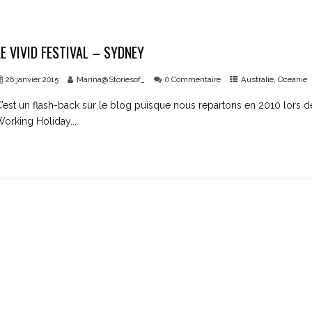
LE VIVID FESTIVAL – SYDNEY
26 janvier 2015
Marina@Storiesof_
0 Commentaire
Australie
,
Océanie
’est un flash-back sur le blog puisque nous repartons en 2010 lors d
orking Holiday...