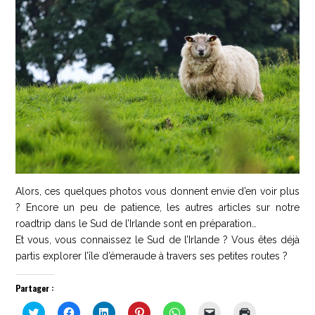
Alors, ces quelques photos vous donnent envie d’en voir plus
? Encore un peu de patience, les autres articles sur notre
roadtrip dans le Sud de l’Irlande sont en préparation…
Et vous, vous connaissez le Sud de l’Irlande ? Vous êtes déjà
partis explorer l’île d’émeraude à travers ses petites routes ?
Partager :
Cliquez
Cliquez
Cliquez
Cliquez
Cliquez
Cliquer
Cliquer