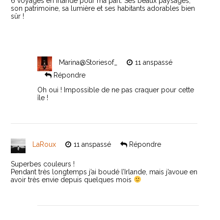
6 voyages en Irlande pour ma part. Ses beaux paysages,
son patrimoine, sa lumière et ses habitants adorables bien
sûr !
Marina@Storiesof_
11 anspassé
Répondre
Oh oui ! Impossible de ne pas craquer pour cette
île !
LaRoux
11 anspassé
Répondre
Superbes couleurs !
Pendant très longtemps j’ai boudé l’Irlande, mais j’avoue en
avoir très envie depuis quelques mois