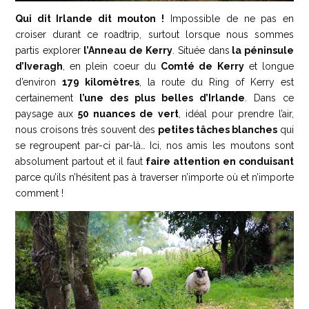
Qui dit Irlande dit mouton !
Impossible de ne pas en
croiser durant ce roadtrip, surtout lorsque nous sommes
partis explorer
l’Anneau de Kerry
. Située dans
la péninsule
d’Iveragh
, en plein coeur du
Comté de Kerry
et longue
d’environ
179 kilomètres
, la route du Ring of Kerry est
certainement
l’une des plus belles d’Irlande
. Dans ce
paysage aux
50 nuances de vert
, idéal pour prendre l’air,
nous croisons très souvent des
petites tâches blanches
qui
se regroupent par-ci par-là… Ici, nos amis les moutons sont
absolument partout et il faut
faire attention en conduisant
parce qu’ils n’hésitent pas à traverser n’importe où et n’importe
comment !