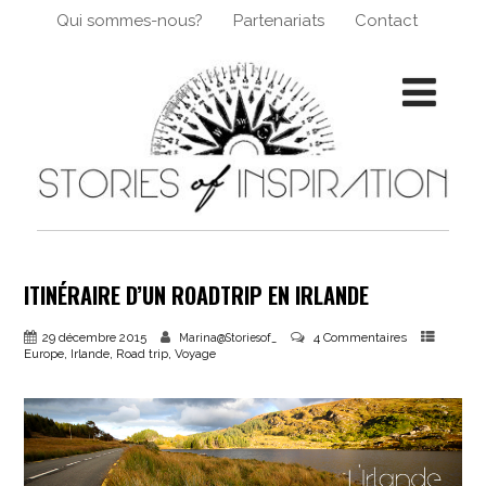
Qui sommes-nous?
Partenariats
Contact
ITINÉRAIRE D’UN ROADTRIP EN IRLANDE
29 décembre 2015
4 Commentaires
Marina@Storiesof_
,
,
,
Europe
Irlande
Road trip
Voyage