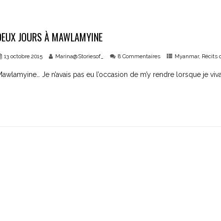
DEUX JOURS À MAWLAMYINE
13 octobre 2015
Marina@Storiesof_
8 Commentaires
Myanmar
,
Récits 
awlamyine… Je n’avais pas eu l’occasion de m’y rendre lorsque je vivai