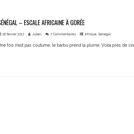
SÉNÉGAL – ESCALE AFRICAINE À GORÉE
16 février 2017
Julien
7 Commentaires
Afrique
,
Sénégal
ne fois n’est pas coutume, le barbu prend la plume. Voilà près de cinq