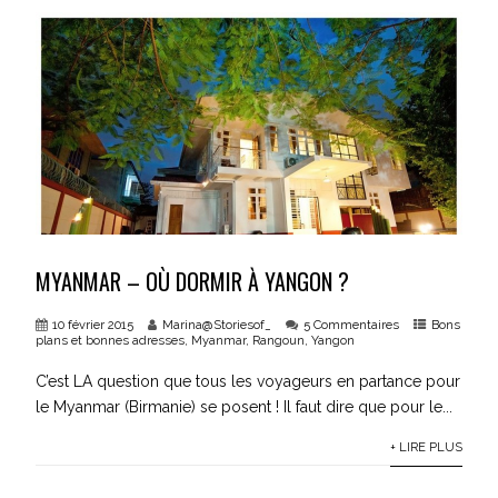
MYANMAR – OÙ DORMIR À YANGON ?
10 février 2015
Marina@Storiesof_
5 Commentaires
Bons
plans et bonnes adresses
,
Myanmar
,
Rangoun
,
Yangon
C’est LA question que tous les voyageurs en partance pour
le Myanmar (Birmanie) se posent ! Il faut dire que pour le...
+ LIRE PLUS